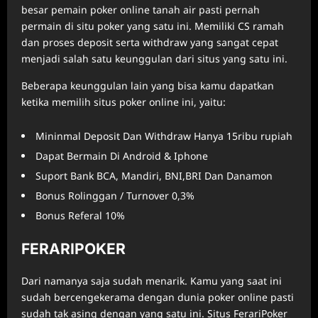
besar pemain poker online tanah air pasti pernah
permain di situ poker yang satu ini. Memiliki CS ramah
dan proses deposit serta withdraw yang sangat cepat
menjadi salah satu keunggulan dari situs yang satu ini.
Beberapa keunggulan lain yang bisa kamu dapatkan
ketika memilih situs poker online ini, yaitu:
Mininmal Deposit Dan Withdraw Hanya 15ribu rupiah
Dapat Bermain Di Android & Iphone
Suport Bank BCA, Mandiri, BNI,BRI Dan Danamon
Bonus Rolinggan / Turnover 0,3%
Bonus Referal 10%
FERARIPOKER
Dari namanya saja sudah menarik. Kamu yang saat ini
sudah bercengekerama dengan dunia poker online pasti
sudah tak asing dengan yang satu ini. Situs FerariPoker