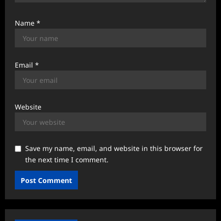
Name
*
Email
*
Website
Save my name, email, and website in this browser for
the next time I comment.