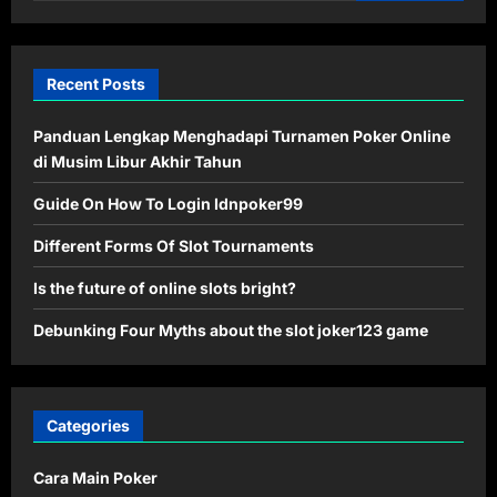
Recent Posts
Panduan Lengkap Menghadapi Turnamen Poker Online
di Musim Libur Akhir Tahun
Guide On How To Login Idnpoker99
Different Forms Of Slot Tournaments
Is the future of online slots bright?
Debunking Four Myths about the slot joker123 game
Categories
Cara Main Poker