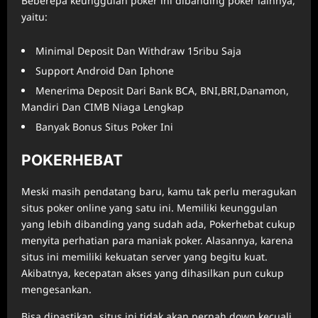
Beberepa keunggulan poker ini dibanding poker lainnya,
yaitu:
Minimal Deposit Dan Withdraw 15ribu Saja
Support Android Dan Iphone
Menerima Deposit Dari Bank BCA, BNI,BRI,Danamon,
Mandiri Dan CIMB Niaga Lengkap
Banyak Bonus Situs Poker Ini
POKERHEBAT
Meski masih pendatang baru, kamu tak perlu meragukan
situs poker online yang satu ini. Memiliki keunggulan
yang lebih dibanding yang sudah ada, Pokerhebat cukup
menyita perhatian para maniak poker. Alasannya, karena
situs ini memiliki kekuatan server yang begitu kuat.
Akibatnya, kecepatan akses yang dihasilkan pun cukup
mengesankan.
Bisa dipastikan, situs ini tidak akan pernah down kecuali