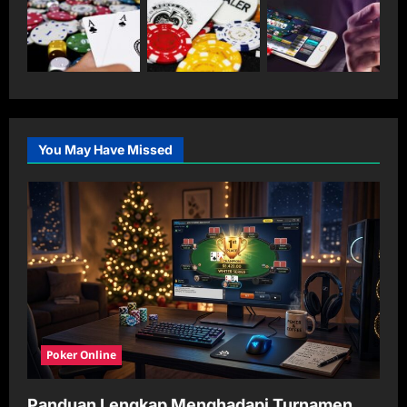
You May Have Missed
Poker Online
Panduan Lengkap Menghadapi Turnamen