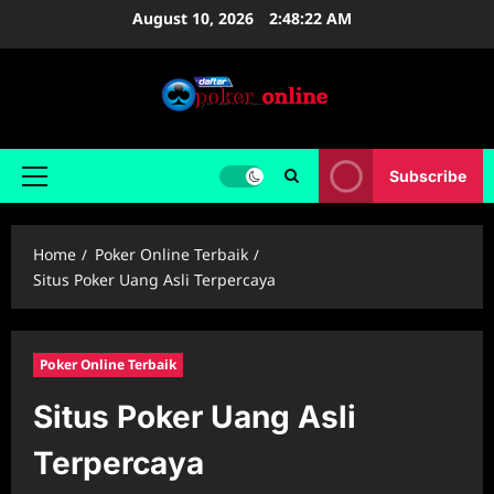
Skip
August 10, 2026
2:48:23 AM
to
content
Subscribe
Primary
Menu
Home
Poker Online Terbaik
Situs Poker Uang Asli Terpercaya
Poker Online Terbaik
Situs Poker Uang Asli
Terpercaya