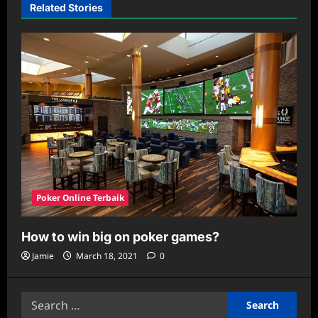
Related Stories
Poker Online Terbaik
How to win big on poker games?
Jamie
March 18, 2021
0
Search
for: