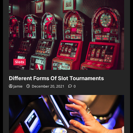
Slots
Different Forms Of Slot Tournaments
Jamie
December 20, 2021
0